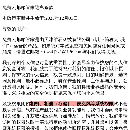
免费云邮箱管家
隐私条款
本政策更新并生效于:2023年12月05日
尊敬的用户:
免费云邮箱管家
是由
天津维石科技有限公司
（以下简称为“我
们”）运营的产品。如果您对本政策或相关问题有任何疑问或
顾虑，请通过邮箱：
tjwskj321@126.com与我们取得联系。
我们深知个人信息对您的重要性，并会尽全力保护您的个人信
息安全可靠。我们致力于维持您对我们的信任，恪守以下原
则，保护您的个人信息：权责一致原则、目的明确原则、选择
同意原则、最小必要原则、确保安全原则、主体参与原则、公
开透明原则等。同时，我们承诺，我们将按业界成熟的安全标
准，采取相应的安全保护措施来保护您的个人信息。
系统权限比
如
相机、相册（存储）、麦克风等系统权限
均不会
默认开启。只有在您触发相关业务功能时，我们才会向您申请
相关权限，并获取相应信息（如涉及）。请您放心，我们申请
访问的权限只限于实现特定的功能所必需，并且您可以随时撤
回系统权限的授权。如您拒绝或撤回授权系统权限，会使您无