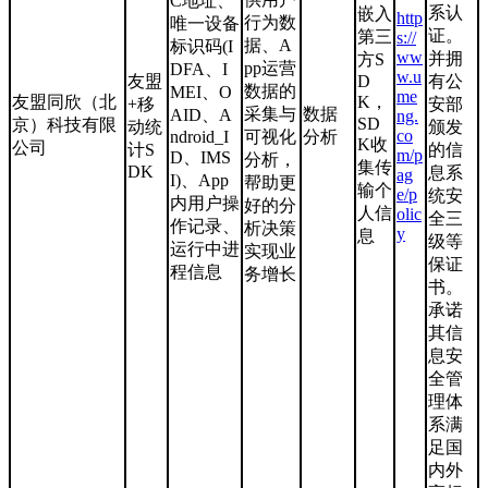
C地址、
系认
嵌入
http
行为数
唯一设备
证。
第三
s://
据、A
标识码(I
ww
并拥
方S
pp运营
DFA、I
w.u
友盟
D
有公
数据的
MEI、O
me
友盟同欣（北
K，
+移
安部
采集与
数据
AID、A
ng.
SD
京）科技有限
动统
颁发
co
ndroid_I
可视化
分析
K收
公司
计S
的信
m/p
D、IMS
分析，
集传
DK
息系
ag
I)、App
帮助更
输个
e/p
统安
内用户操
好的分
人信
olic
全三
作记录、
析决策
y
息
级等
运行中进
实现业
保证
程信息
务增长
书。
承诺
其信
息安
全管
理体
系满
足国
内外