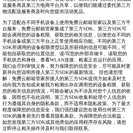
送服务商及第三方电商平台共享，以便我们能通过委托第三方
物流配送服务商及时向您提供活动奖品。
为了适配在不同手机设备上使用
免费云邮箱管家
以及第三方平
台服务，
免费云邮箱管家
集成了第三方SDK。第三方SDK可
能会调用您的设备权限、获取您的相关信息，以便您在不同的
手机设备或第三方平台上正常使用相应功能。不同的第三方
SDK所调用的设备权限类型以及所获得的信息可能不同，可
能包括获取您的位置信息、读/写您的外部存储卡、读取您的
手机状态和身份、查看WLAN连接、检索正在运行的应用。
我们会尽到审慎义务，努力保障您的信息安全，尽可能及时更
新并向您说明所接入第三方SDK的最新情况。 但也请您理
解：
免费云邮箱管家
所接入的第三方SDK提供方如未及时主
动向我方告知或未被我方检测出存在调用您的设备权限、获取
您的相关信息的情况，可能会被认为不涉及对您个人信息的收
集，因而也不在此说明。第三方SDK收集和处理个人信息的
行为遵循其自身的隐私条款，而不适用本隐私政策。为了最大
程度保障您的信息安全，我们强烈建议您在使用任何第三方
SDK的服务前先行查看其隐私条款。为保障您的合法权益，
如您发现第三方SDK或其他类似的应用程序存在风险，请您
立即停止相关操作并及时与我们取得联系。