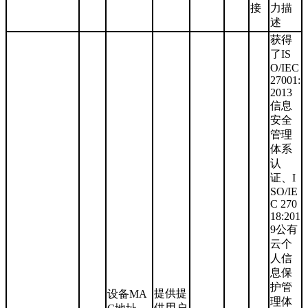
接
力描
述
获得
了IS
O/IEC
27001:
2013
信息
安全
管理
体系
认
证、I
SO/IE
C 270
18:201
9公有
云个
人信
息保
护管
提供提
设备MA
理体
供用户