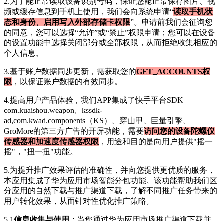
2.为了能正常读取设备识别号码，保证您能正常保存图片、视
频或缓存信息到手机上使用，我们会向系统申请“
读取手机状
态和身份、启用写入外部存储卡权限
”。申请前我们会征询您
的同意，您可以选择“允许”或“禁止”权限申请；您可以在设备
的设置功能中选择关闭部分或全部权限，从而拒绝收集相应的
个人信息。
3.基于账户数据同步更新，需获取您的
GET_ACCOUNTS权
限
，以保证账户数据的有效同步。
4.提高用户产品体验，我们APP集成了快手平台SDK
com.kuaishou.weapon、kssdk-
ad,com.kwad.components（KS）、穿山甲、巨量引擎、
GroMore的第三方广告的开屏功能，需要
访问您的设备陀螺仪
传感器和加速度传感器权限
，用途和目的是向用户提供"摇一
摇"，"扭一扭"功能。
5.为提升推广效果评估的准确性，并向您提供更优质的服务，
本应用集成了华为应用市场智能分包功能。该功能帮助我们区
分应用的自然下载与推广渠道下载，了解不同推广任务带来的
用户转化效果，从而针对性优化推广策略。
5.1
信息收集与使用：
当您通过华为应用市场推广渠道下载并