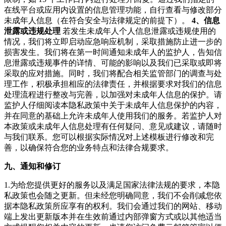
在线平台或应用内设置的信息管理功能，自行查看与修改部分
未成年人信息（在符合安全与法律规定的前提下）。
4、信息
泄露或违规处理
若发生未成年人个人信息泄露或违规使用的
情况，我们将立即启动应急响应机制，采取措施防止进一步的
损害发生。我们将在第一时间通知未成年人的监护人，告知信
息泄露或违规事件的详情、可能的影响以及我们已采取或即将
采取的应对措施。同时，我们将配合相关监管部门的调查与处
理工作，积极承担相应的法律责任，并根据要求对我们的信息
处理流程进行整改与完善，以加强对未成年人信息的保护。请
监护人仔细阅读本隐私政策中关于未成年人信息保护的内容，
并在同意的基础上允许未成年人使用我们的服务。若监护人对
本政策或未成年人信息处理有任何疑问、意见或建议，请随时
与我们联系。您可以根据实际情况对上述模板进行修改和完
善，以确保符合您的业务特点和法律合规要求。
九、通知和修订
1.为给您提供更好的服务以及满足国家法律法规的要求，本隐
私政策也会随之更新。但未经您明确同意，我们不会削减您依
据本隐私政策所应享有的权利。我们会通过我们的网站、移动
端上发出更新版本并在生效前通过内部弹窗方式或以其他适当