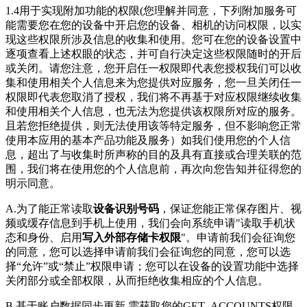
1.4用于实现附加功能的权限(您理解并同意，下列附加服务可
能需要您在您的设备中开启您的设备、相机的访问权限，以实
现这些权限所涉及信息的收集和使用。您可在您的设备设置中
逐项查看上述权眼的状态，并可自行决定这些权限随时的开后
或关闭。请您注意，您开启任一权限即代表您授权我们可以收
集和使用相关个人信息来为您提供对应服务，您一旦关闭任一
权限即代表您取消了授权，我们将不再基于对应权限继续收集
和使用相关个人信息，也无法为您提供该权限所对应的服务。
且若您拒绝提供，则无法使用该等特定服务，但不影响您正常
使用本应用的基本产品功能及服务）如我们使用您的个人信
息，超出了与收集时所声称的目的及具有直接或合理关联的范
围，我们将在使用您的个人信息前，再次向您告知并征得您的
明示同意。
A.为了能正常读取
设备识别号码
，保证您能正常保存图片、视
频或缓存信息到手机上使用，我们会向系统申请"读取手机状
态和身份、启用
写入外部存储卡权限
"。申请前我们会征询您
的同意，您可以选择申请前我们会征询您的同意，您可以选
择“允许”或“禁止”权限申请；您可以在设备的设置功能中选择
关闭部分或全部权限，从而拒绝收集相应的个人信息。
B.基于账户数据同步更新,需获取您的GET_ACCOUNTS权限,