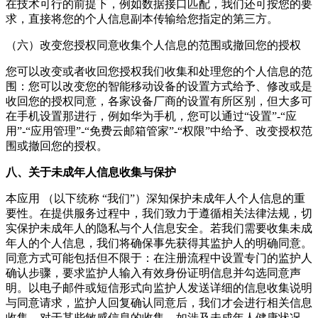
在技术可行的前提下，例如数据接口匹配，我们还可按您的要
求，直接将您的个人信息副本传输给您指定的第三方。
（六）改变您授权同意收集个人信息的范围或撤回您的授权
您可以改变或者收回您授权我们收集和处理您的个人信息的范
围：您可以改变您的智能移动设备的设置方式给予、修改或是
收回您的授权同意，各家设备厂商的设置有所区别，但大多可
在手机设置那进行，例如华为手机，您可以通过“设置”-“应
用”-“应用管理”-“
免费云邮箱管家
”-“权限”中给予、改变授权范
围或撤回您的授权。
八、关于未成年人信息收集与保护
本应用 （以下统称 “我们”）深知保护未成年人个人信息的重
要性。在提供服务过程中，我们致力于遵循相关法律法规，切
实保护未成年人的隐私与个人信息安全。若我们需要收集未成
年人的个人信息，我们将确保事先获得其监护人的明确同意。
同意方式可能包括但不限于：在注册流程中设置专门的监护人
确认步骤，要求监护人输入有效身份证明信息并勾选同意声
明。以电子邮件或短信形式向监护人发送详细的信息收集说明
与同意请求，监护人回复确认同意后，我们才会进行相关信息
收集。对于某些敏感信息的收集，如涉及未成年人健康状况、