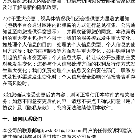
方式提醒您相关内容的更新，也请您访问
免费云邮箱管家
以便
及时了解最新的隐私政策。
2.对于重大变更，视具体情况我们还会提供更为显著的通知
（包括平台会通过应用内部弹窗的方式进行意见征集、公告通
知甚至向您提供弹窗提示），并再次征得您的同意。本政策所
指的重大变更包括但不限于：我们的服务模式发生重大变化，
如处理个人信息的目的、处理的个人信息类型、个人信息的使
用方式等；我们在控制权等方面发生重大变化，如并购重组等
引起的所有者变更等；个人信息共享、转让或公开披露的主要
对象发生变化；您参与个人信息处理方面的权利及行使方式发
生重大变化；我们负责处理个人信息安全的责任部门、联系方
式及投诉渠道发生变化时；个人信息安全影响评估报告表明存
在高风险时。
3.如您确认接受变更后的内容，则可正常使用本软件的相关服
务；如您不同意变更后的内容，请您不要点击确认同意《用户
协议》及《隐私条款》，您将无法继续使用本软件。
十、如何联系我们
本公司的联系邮箱
tjwskj321@126.com
用户的任何投诉和建议
或其他问题都可以通过该邮箱向本公司反馈。