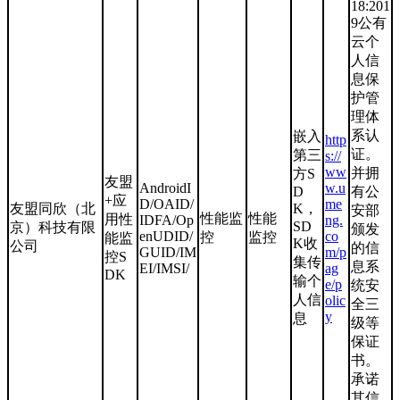
18:201
9公有
云个
人信
息保
护管
理体
系认
嵌入
http
证。
第三
s://
ww
并拥
方S
友盟
AndroidI
w.u
D
有公
+应
D/OAID/
me
友盟同欣（北
K，
安部
性能监
性能
用性
IDFA/Op
ng.
SD
京）科技有限
颁发
enUDID/
co
控
监控
能监
K收
公司
的信
GUID/IM
m/p
控S
集传
息系
EI/IMSI/
ag
DK
输个
e/p
统安
人信
olic
全三
y
息
级等
保证
书。
承诺
其信