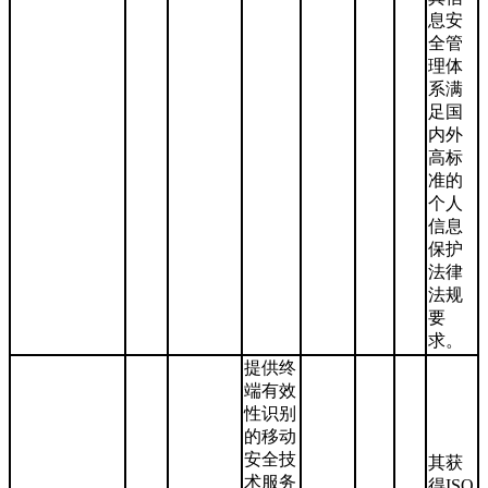
息安
全管
理体
系满
足国
内外
高标
准的
个人
信息
保护
法律
法规
要
求。
提供终
端有效
性识别
的移动
安全技
其获
术服务
得ISO