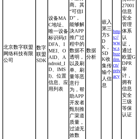
商。其
27001
“可信I
信息
D”，
安全
设备MA
嵌入
能够解
管理
C地址、
第三
决APP
体系
唯一设备
http
方S
s://
推广过
认
标识码(I
D
ww
程中的
证，
DFA、I
北京数字联盟
K，
数字
w.s
数据不
数据
通过
MEI、O
SD
网络科技有限
huz
联盟
透明，
分析
欧盟G
AID、A
K收
ilm.
公司
SDK
DPR
ndroid_I
以及刷
cn/
集传
审
D、IMS
单、刷
priv
输个
计，
I)、位置
acy
量等恶
人信
拥有
信息、应
意行
息
信息
用列表
为，帮
安全
助APP
三级
开发者
等保
甄别推
认证
广渠道
质量，
过滤无
效数