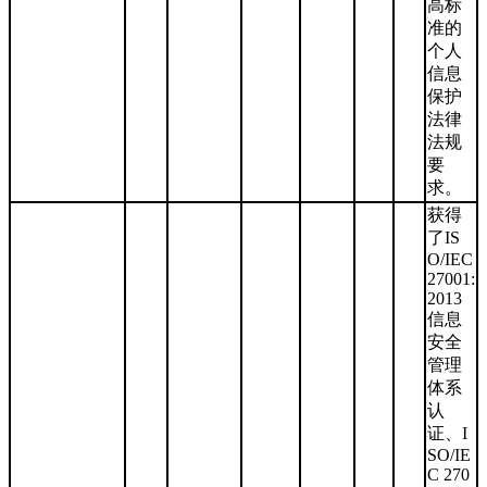
高标
准的
个人
信息
保护
法律
法规
要
求。
获得
了IS
O/IEC
27001:
2013
信息
安全
管理
体系
认
证、I
SO/IE
C 270