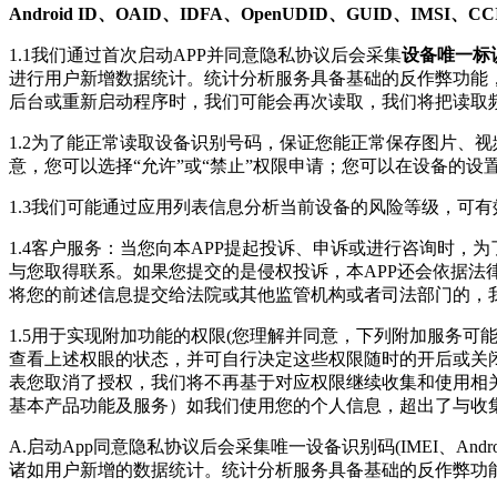
Android ID、OAID、IDFA、OpenUDID、GUID、IMSI
1.1我们通过首次启动APP并同意隐私协议后会采集
设备唯一标识符
进行用户新增数据统计。统计分析服务具备基础的反作弊功能，
后台或重新启动程序时，我们可能会再次读取，我们将把读取
1.2为了能正常读取设备识别号码，保证您能正常保存图片、
意，您可以选择“允许”或“禁止”权限申请；您可以在设备的
1.3我们可能通过应用列表信息分析当前设备的风险等级，可
1.4客户服务：当您向本APP提起投诉、申诉或进行咨询时
与您取得联系。如果您提交的是侵权投诉，本APP还会依据法
将您的前述信息提交给法院或其他监管机构或者司法部门的，
1.5用于实现附加功能的权限(您理解并同意，下列附加服务
查看上述权眼的状态，并可自行决定这些权限随时的开后或关
表您取消了授权，我们将不再基于对应权限继续收集和使用相
基本产品功能及服务）如我们使用您的个人信息，超出了与收
A.启动App同意隐私协议后会采集唯一设备识别码(IMEI、Andro
诸如用户新增的数据统计。统计分析服务具备基础的反作弊功