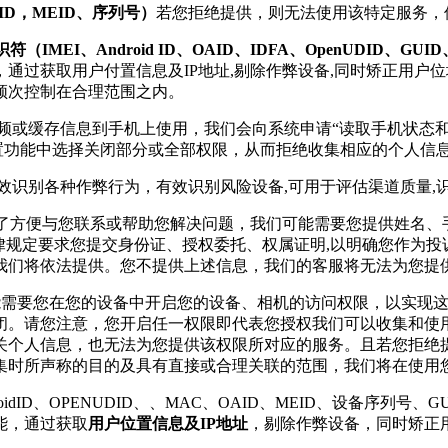
、CCID，MEID、序列号）
若您拒绝提供，则无法使用该特定服务，
（IMEI、Android ID、OAID、IDFA、OpenUDID、GU
通过获取用户付置信息及IP地址,剔除作弊设备,同时矫正用户
频次控制在合理范围之内。
视频或缓存信息到手机上使用，我们会向系统申请“读取手机状态
设置功能中选择关闭部分或全部权限，从而拒绝收集相应的个人信
有效识别各种作弊行为，有效识别风险设备,可用于评估渠道质量
，为了方便与您联系或帮助您解决问题，我们可能需要您提供姓名
律规定要求您提交身份证、授权委托、权属证明,以明确您作为
我们将依法提供。您不提供上述信息，我们的客服将无法为您提
可能需要您在您的设备中开启您的设备、相机的访问权限，以实现
闭。请您注意，您开启任一权限即代表您授权我们可以收集和使
关个人信息，也无法为您提供该权限所对应的服务。且若您拒绝
集时所声称的目的及具有直接或合理关联的范围，我们将在使用
idID、OPENUDID、、MAC、OAID、MEID、设备序列号、
能，通过获取
用户位置信息及IP地址
，剔除作弊设备，同时矫正