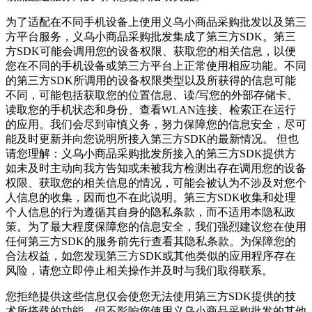
为了适配在不同手机设备上使用
义乌小商品采购批发
以及第三
方平台服务，
义乌小商品采购批发
集成了第三方SDK。第三
方SDK可能会调用您的设备权限、获取您的相关信息，以便
您在不同的手机设备或第三方平台上正常使用相应功能。不同
的第三方SDK所调用的设备权限类型以及所获得的信息可能
不同，可能包括获取您的位置信息、读/写您的外部存储卡、
读取您的手机状态和身份、查看WLAN连接、检索正在运行
的应用。我们会尽到审慎义务，努力保障您的信息安全，尽可
能及时更新并向您说明所接入第三方SDK的最新情况。 但也
请您理解：
义乌小商品采购批发
所接入的第三方SDK提供方
如未及时主动向我方告知或未被我方检测出存在调用您的设备
权限、获取您的相关信息的情况，可能会被认为不涉及对您个
人信息的收集，因而也不在此说明。第三方SDK收集和处理
个人信息的行为遵循其自身的隐私条款，而不适用本隐私政
策。为了最大程度保障您的信息安全，我们强烈建议您在使用
任何第三方SDK的服务前先行查看其隐私条款。为保障您的
合法权益，如您发现第三方SDK或其他类似的应用程序存在
风险，请您立即停止相关操作并及时与我们取得联系。
您拒绝提供这些信息仅会使您无法使用第三方SDK提供的技
术所搭载的功能，但不影响您使用
义乌小商品采购批发
的其他