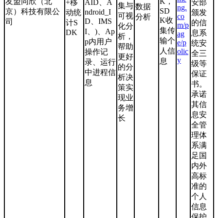
友盟同欣（北
K，
+移
AID、A
安部
集与
数据
ng.
SD
京）科技有限公
ndroid_I
动统
颁发
可视
co
分析
K收
D、IMS
司
计S
的信
m/p
化分
集传
I、)、Ap
DK
息系
ag
析，
输个
p内用户
e/p
统安
帮助
人信
olic
操作记
全三
更好
y
息
录、运行
级等
的分
中进程信
保证
析决
息
书。
策实
承诺
现业
其信
务增
息安
长
全管
理体
系满
足国
内外
高标
准的
个人
信息
保护