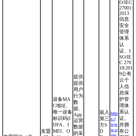
O/IEC
27001:
2013
信息
安全
管理
体系
认
证、I
SO/IE
C 270
18:201
9公有
提供
云个
提供
人信
用户
息保
行为
设备MA
护管
数
C地址、
理体
据、
唯一设备
系认
嵌入
http
App
标识码(I
证。
第三
s://
运营
ww
DFA、I
并拥
方S
数据
w.u
友盟
MEI、O
D
有公
的采
me