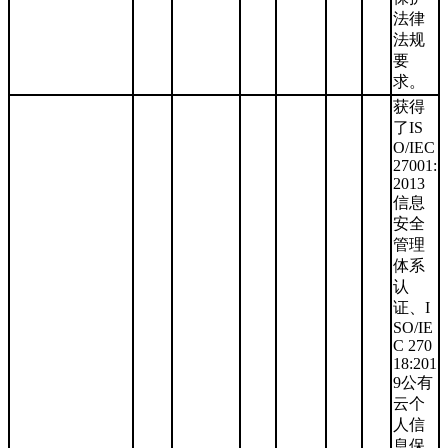
法律
法规
要
求。
获得
了IS
O/IEC
27001:
2013
信息
安全
管理
体系
认
证、I
SO/IE
C 270
18:201
9公有
云个
人信
息保