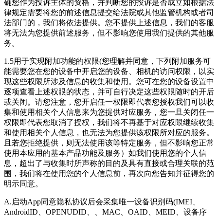
确您作为投诉主体的资格，并判断您的投诉是否成立如根据法
律规定需要将您的前述信息提交给法院或其他监管机构或者司
法部门的，我们将依法提供。您不提供上述信息，我们的客服
将无法为您提供前述服务，但不影响您使用我们提供的其他服
务。
1.5用于实现附加功能的权限(您理解并同意，下列附加服务可
能需要您在您的设备中开启您的设备、相机的访问权限，以实
现这些权限所涉及信息的收集和使用。您可在您的设备设置中
逐项查看上述权眼的状态，并可自行决定这些权限随时的开后
或关闭。请您注意，您开启任一权限即代表您授权我们可以收
集和使用相关个人信息来为您提供对应服务，您一旦关闭任一
权限即代表您取消了授权，我们将不再基于对应权限继续收集
和使用相关个人信息，也无法为您提供该权限所对应的服务。
且若您拒绝提供，则无法使用该等特定服务，但不影响您正常
使用本应用的基本产品功能及服务）如我们使用您的个人信
息，超出了与收集时所声称的目的及具有直接或合理关联的范
围，我们将在使用您的个人信息前，再次向您告知并征得您的
明示同意。
A.启动App同意隐私协议后会采集唯一设备识别码(IMEI、
AndroidID、OPENUDID、、MAC、OAID、MEID、设备序