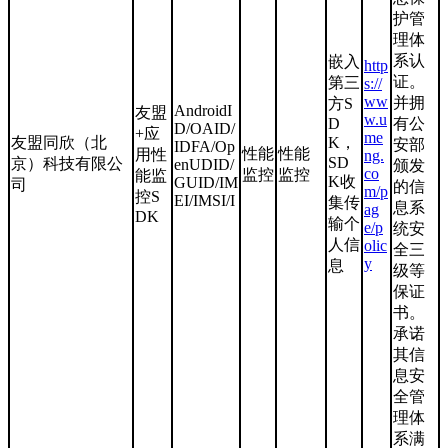
护管
理体
系认
嵌入
http
证。
第三
s://
ww
并拥
方S
AndroidI
友盟
w.u
D
有公
D/OAID/
+应
me
友盟同欣（北
K，
安部
IDFA/Op
性能
性能
用性
ng.
SD
京）科技有限公
enUDID/
颁发
co
监控
监控
能监
K收
GUID/IM
司
的信
m/p
控S
EI/IMSI/I
集传
息系
ag
DK
输个
e/p
统安
人信
olic
全三
y
息
级等
保证
书。
承诺
其信
息安
全管
理体
系满