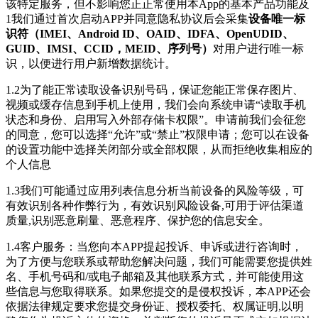
该特定服务，但不影响您正正常使用本App的基本产品功能及
1我们通过首次启动APP并同意隐私协议后会采集
设备唯一标
识符（IMEI、Android ID、OAID、IDFA、OpenUDID、
GUID、IMSI、CCID，MEID、序列号）
对用户进行唯一标
识，以便进行用户新增数据统计。
1.2为了能正常读取设备识别号码，保证您能正常保存图片、
视频或缓存信息到手机上使用，我们会向系统申请“读取手机
状态和身份、启用写入外部存储卡权限”。申请前我们会征您
的同意，您可以选择“允许”或“禁止”权限申请；您可以在设备
的设置功能中选择关闭部分或全部权限，从而拒绝收集相应的
个人信息
1.3我们可能通过应用列表信息分析当前设备的风险等级，可
有效识别各种作弊行为，有效识别风险设备,可用于评估渠道
质量,识别恶意刷量、恶意程序、保护您的信息安全。
1.4客户服务：当您向本APP提起投诉、申诉或进行咨询时，
为了方便与您联系或帮助您解决问题，我们可能需要您提供姓
名、手机号码和/或电子邮箱及其他联系方式，并可能使用这
些信息与您取得联系。如果您提交的是侵权投诉，本APP还会
依据法律规定要求您提交身份证、授权委托、权属证明,以明