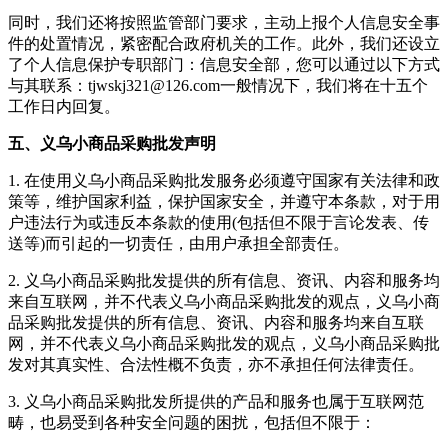
同时，我们还将按照监管部门要求，主动上报个人信息安全事
件的处置情况，紧密配合政府机关的工作。此外，我们还设立
了个人信息保护专职部门：信息安全部，您可以通过以下方式
与其联系：
tjwskj321@126.com
一般情况下，我们将在十五个
工作日内回复。
五、义乌小商品采购批发声明
1. 在使用
义乌小商品采购批发
服务必须遵守国家有关法律和政
策等，维护国家利益，保护国家安全，并遵守本条款，对于用
户违法行为或违反本条款的使用(包括但不限于言论发表、传
送等)而引起的一切责任，由用户承担全部责任。
2.
义乌小商品采购批发
提供的所有信息、资讯、内容和服务均
来自互联网，并不代表
义乌小商品采购批发
的观点，
义乌小商
品采购批发
提供的所有信息、资讯、内容和服务均来自互联
网，并不代表
义乌小商品采购批发
的观点，
义乌小商品采购批
发
对其真实性、合法性概不负责，亦不承担任何法律责任。
3.
义乌小商品采购批发
所提供的产品和服务也属于互联网范
畴，也易受到各种安全问题的困扰，包括但不限于：