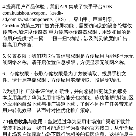
4.提高用户产品体验，我们APP集成了快手平台SDK
com.kuaishou.weapon、kssdk-
ad,com.kwad.components（KS）、穿山甲、巨量引擎、
GroMore的第三方广告的开屏功能，
需要访问您的设备陀螺仪
传感器,加速度传感器,重力传感器传感器权限，用途和目的是
向用户提供"摇一摇"，"扭一扭"功能，涉及到灵敏度的广告，
提高用户体验。
5.
位置权限：我们获取位置信息权限是方便应用内能够显示无
线网络名称。请开启位置信息权限，方便显示无线网名称。
6、存储权限：获取存储权限是为了方便读取、投屏手机文
件。请开启存储权限，方便应用实现读取、投屏等功能。
7.为提升推广效果评估的准确性，并向您提供更优质的服务，
本应用集成了华为应用市场智能分包功能。该功能帮助我们区
分应用的自然下载与推广渠道下载，了解不同推广任务带来的
用户转化效果，从而针对性优化推广策略。
7.1
信息收集与使用：
当您通过华为应用市场推广渠道下载并
安装本应用后，我们可能通过华为提供的官方接口，从华为应
用市场客户端获取与您下载行为相关的归因信息。这些信息主