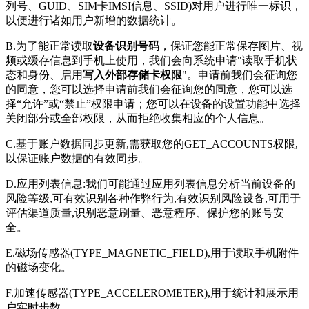
列号、GUID、SIM卡IMSI信息、SSID)对用户进行唯一标识，
以便进行诸如用户新增的数据统计。
B.为了能正常读取
设备识别号码
，保证您能正常保存图片、视
频或缓存信息到手机上使用，我们会向系统申请"读取手机状
态和身份、启用
写入外部存储卡权限
"。申请前我们会征询您
的同意，您可以选择申请前我们会征询您的同意，您可以选
择“允许”或“禁止”权限申请；您可以在设备的设置功能中选择
关闭部分或全部权限，从而拒绝收集相应的个人信息。
C.基于账户数据同步更新,需获取您的GET_ACCOUNTS权限,
以保证账户数据的有效同步。
D.应用列表信息:我们可能通过应用列表信息分析当前设备的
风险等级,可有效识别各种作弊行为,有效识别风险设备,可用于
评估渠道质量,识别恶意刷量、恶意程序、保护您的账号安
全。
E.磁场传感器(TYPE_MAGNETIC_FIELD),用于读取手机附件
的磁场变化。
F.加速传感器(TYPE_ACCELEROMETER),用于统计和展示用
户实时步数。