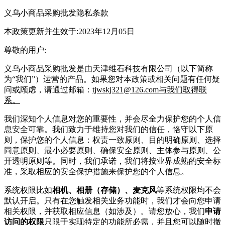
义乌小商品采购批发
隐私条款
本政策更新并生效于:2023年12月05日
尊敬的用户:
义乌小商品采购批发
是由
天津维石科技有限公司
（以下简称
为“我们”）运营的产品。如果您对本政策或相关问题有任何疑
问或顾虑，请通过邮箱：
tjwskj321@126.com与我们取得联
系。
我们深知个人信息对您的重要性，并会尽全力保护您的个人信
息安全可靠。我们致力于维持您对我们的信任，恪守以下原
则，保护您的个人信息：权责一致原则、目的明确原则、选择
同意原则、最小必要原则、确保安全原则、主体参与原则、公
开透明原则等。同时，我们承诺，我们将按业界成熟的安全标
准，采取相应的安全保护措施来保护您的个人信息。
系统权限比如
相机、相册（存储）、麦克风
等系统权限均不会
默认开启。只有在您触发相关业务功能时，我们才会向您申请
相关权限，并获取相应信息（如涉及）。请您放心，我们
申请
访问的权限
只限于实现特定的功能所必需，并且您可以随时撤