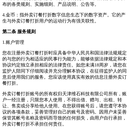
布的各类规则、实施细则、产品说明、公告等。
4.金币：指
外卖订餐打折
数字信息生态下的数字资产。它的产
生与
外卖订餐打折
用户的运动行为有强关联性。
第二条 服务规则
1.账户管理
您在注册
外卖订餐打折
时应具备中华人民共和国法律法规规定
的与您的行为相适应的民事行为能力，能够依据法律规定和本
协议约定独立承担相应的法律责任。如您未满18周岁，请您在
监护人陪同下仔细阅读并充分理解本协议，在征得监护人的同
意后使用我们的服务。您应该使用真实有效的信息注册
外卖订
餐打折
。
外卖订餐打折
账号的所有权归
天津维石科技有限公司
所有，账
户一经注册，只限您本人使用，不得出借、赠与、出租、转
让、售卖或分享给他人使用。在您获得账号后，请您遵守本协
议的各项条款，妥善管理好自己的账号及密码。因用户未妥善
保管其帐号名称及密码而导致的任何损失，由用户自行承担，
外卖订餐打折
不承担任何责任。