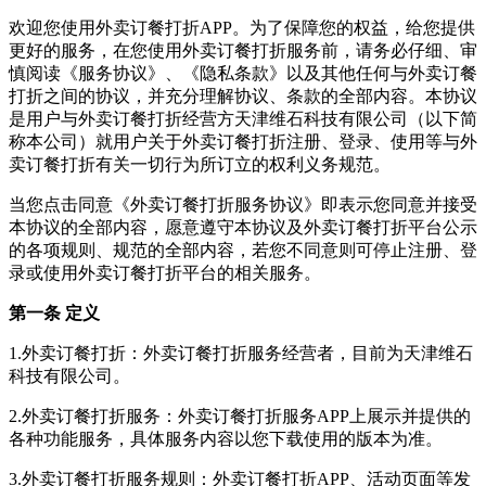
欢迎您使用
外卖订餐打折
APP。为了保障您的权益，给您提供
更好的服务，在您使用
外卖订餐打折
服务前，请务必仔细、审
慎阅读《服务协议》、《隐私条款》以及其他任何与
外卖订餐
打折
之间的协议，并充分理解协议、条款的全部内容。本协议
是用户与
外卖订餐打折
经营方
天津维石科技有限公司
（以下简
称本公司）就用户关于
外卖订餐打折
注册、登录、使用等与
外
卖订餐打折
有关一切行为所订立的权利义务规范。
当您点击同意《
外卖订餐打折
服务协议》即表示您同意并接受
本协议的全部内容，愿意遵守本协议及
外卖订餐打折
平台公示
的各项规则、规范的全部内容，若您不同意则可停止注册、登
录或使用
外卖订餐打折
平台的相关服务。
第一条 定义
1.
外卖订餐打折
：
外卖订餐打折
服务经营者，目前为
天津维石
科技有限公司
。
2.
外卖订餐打折
服务：
外卖订餐打折
服务APP上展示并提供的
各种功能服务，具体服务内容以您下载使用的版本为准。
3.
外卖订餐打折
服务规则：
外卖订餐打折
APP、活动页面等发