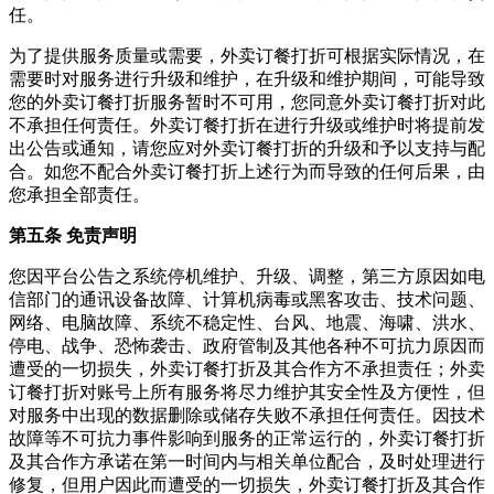
任。
为了提供服务质量或需要，
外卖订餐打折
可根据实际情况，在
需要时对服务进行升级和维护，在升级和维护期间，可能导致
您的
外卖订餐打折
服务暂时不可用，您同意
外卖订餐打折
对此
不承担任何责任。
外卖订餐打折
在进行升级或维护时将提前发
出公告或通知，请您应对
外卖订餐打折
的升级和予以支持与配
合。如您不配合
外卖订餐打折
上述行为而导致的任何后果，由
您承担全部责任。
第五条 免责声明
您因平台公告之系统停机维护、升级、调整，第三方原因如电
信部门的通讯设备故障、计算机病毒或黑客攻击、技术问题、
网络、电脑故障、系统不稳定性、台风、地震、海啸、洪水、
停电、战争、恐怖袭击、政府管制及其他各种不可抗力原因而
遭受的一切损失，
外卖订餐打折
及其合作方不承担责任；
外卖
订餐打折
对账号上所有服务将尽力维护其安全性及方便性，但
对服务中出现的数据删除或储存失败不承担任何责任。因技术
故障等不可抗力事件影响到服务的正常运行的，
外卖订餐打折
及其合作方承诺在第一时间内与相关单位配合，及时处理进行
修复，但用户因此而遭受的一切损失，
外卖订餐打折
及其合作