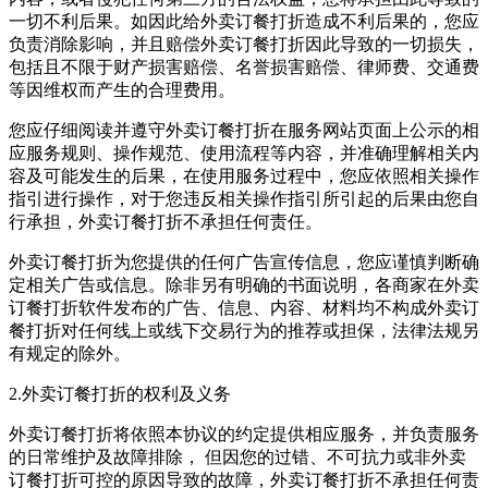
一切不利后果。如因此给
外卖订餐打折
造成不利后果的，您应
负责消除影响，并且赔偿
外卖订餐打折
因此导致的一切损失，
包括且不限于财产损害赔偿、名誉损害赔偿、律师费、交通费
等因维权而产生的合理费用。
您应仔细阅读并遵守
外卖订餐打折
在服务网站页面上公示的相
应服务规则、操作规范、使用流程等内容，并准确理解相关内
容及可能发生的后果，在使用服务过程中，您应依照相关操作
指引进行操作，对于您违反相关操作指引所引起的后果由您自
行承担，
外卖订餐打折
不承担任何责任。
外卖订餐打折
为您提供的任何广告宣传信息，您应谨慎判断确
定相关广告或信息。除非另有明确的书面说明，各商家在
外卖
订餐打折
软件发布的广告、信息、内容、材料均不构成
外卖订
餐打折
对任何线上或线下交易行为的推荐或担保，法律法规另
有规定的除外。
2.
外卖订餐打折
的权利及义务
外卖订餐打折
将依照本协议的约定提供相应服务，并负责服务
的日常维护及故障排除， 但因您的过错、不可抗力或非
外卖
订餐打折
可控的原因导致的故障，
外卖订餐打折
不承担任何责